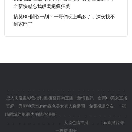
全新快感忘我般悶絕瘋狂美
搞笑GIF開心一刻：一哥們晚上喝多了，深夜找不
到家門了
.
.
.
.
.
.
.
.
.
.
.
.
.
.
.
.
.
.
.
.
.
.
.
.
成人肉漫畫彩色福利圖,後宮露胸直播
激情視訊
台灣uu美女直播
官網
秀聊聊天室,mm夜色美女真人直播間
免費視訊交友
一夜
晴同城約炮網,力的情色漫畫
.
.
.
.
.
.
.
.
.
.
.
.
.
.
.
.
.
.
.
.
.
.
.
.
.
大陸色情主播
.
.
uu直播台灣
一夜情 聊天