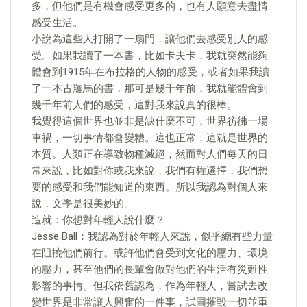
多，但他們是有機會感受更多的，也有人願意去盡情
感受生活。
小說為這些人打開了一扇門，讓他們去感受別人的感
受。如果我讀了一本書，比如卡夫卡，我就突然能夠
體會到1915年在布拉格的人物的感受，或者如果我讀
了一本古羅馬的書，那可是幾千年前，我就能體會到
幾千年前人們的感受，這對我來說真的很棒。
我覺得這個世界也並非是缺什麼不可，世界彷彿一場
車禍，一切事情都會變糟。這也正常，這就是世界的
本質。人類正在導致物種滅絕，然而對人們每天的日
常來說，比如對你或我來說，我們有權選擇，我們想
要的感受和我們能知道的東西。所以我認為對個人來
說，文學是很美妙的。
造就：你想對年輕人說什麼？
Jesse Ball：我認為對於年輕人來說，似乎總有些力量
在阻撓他們前行。或許他們會受到文化的壓力、環境
的壓力，甚至他們的長輩會做對他們的生活有災難性
影響的事情。但我依舊認為，作為年輕人，嘗試去改
變世界是非常讓人興奮的一件事，試圖摧毀一切並重