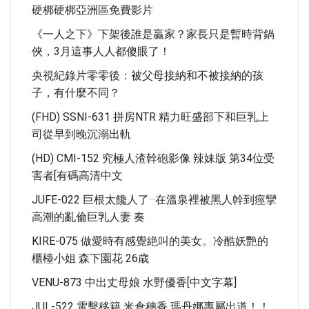
硬梆硬梆亞洲區免費影片
《一人之下》下架後誰是贏家？家長只是暫時背鍋
俠，3月這事人人都傻眼了！
央視紀錄片零零後：被父母接納和不被接納的孩
子，有什麼不同？
(FHD) SSNI-631 拼房NTR 精力旺盛部下和巨乳上
司從早到晚沉溺出軌
(HD) CMI-152 究極人渣幹砲影像 辣妹版 第34位受
害者[有碼高清中文
JUFE-022 巨根太饞人了···在溫泉裡被黑人幹到痙攣
高潮的亂倫巨乳人妻 奏
KIRE-075 做愛時有感覺絶叫的美女。冷酷妖艷的
櫃檯小姐 森下園花 26歳
VENU-873 中出丈母娘 水野優香[中文字幕]
JUL-522 電擊移籍 米倉穗香 瑪丹娜專屬出道！！