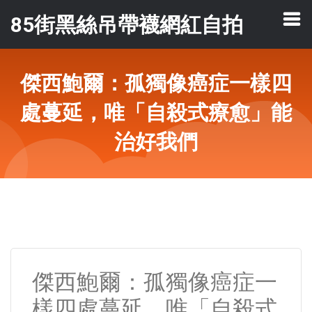
85街黑絲吊帶襪網紅自拍
傑西鮑爾：孤獨像癌症一樣四
處蔓延，唯「自殺式療愈」能
治好我們
傑西鮑爾：孤獨像癌症一
樣四處蔓延，唯「自殺式