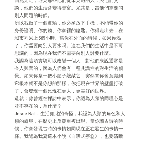
四處走走，遇見那些他們從未見過的人，與他們交
談，他們的生活會變得豐富。尤其是，當他們需要問
別人問題的時候。
所以我做了一個實驗，你必須放下手機，不能帶你的
身份證明、你的錢、你家裡的鑰匙。你得走出去，在
城市裡呆上5個小時。當你在外面的時候，如果你渴
了，你需要向別人要水喝。這在我們的生活中是不可
思議的，因為現在我們不需要向別人討要什麼。
我認為這項實驗可以改變一個人，對他們來說通常是
令人興奮的，因為人們會有一種共識性的對生活的願
景。如果你拿一把小鎚子敲敲它，突然間你會意識到
它根本就不是你想的那樣，你把現在世界的壁壘打破
了，會發現一個比現在更大，更美好的世界。
造就：你曾經在採訪中表示，你認為人類的同理心是
並不存在的，為什麼？
Jesse Ball：生活如此的奇怪，我認為人類的角色和人
類的處境，在歷史上反覆重複出現。當你讀古詩的時
候，你會發現古時的事情如同現在正在發生的事情一
樣。我認為我寫這本小說《自殺式療愈》，也要清晰