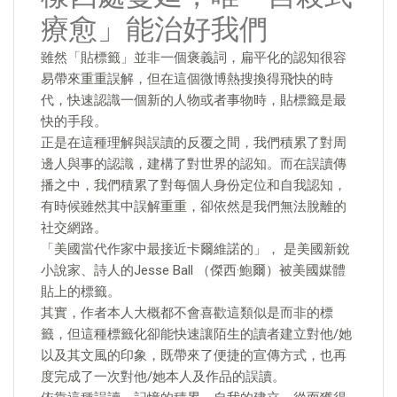
療愈」能治好我們
雖然「貼標籤」並非一個褒義詞，扁平化的認知很容
易帶來重重誤解，但在這個微博熱搜換得飛快的時
代，快速認識一個新的人物或者事物時，貼標籤是最
快的手段。
正是在這種理解與誤讀的反覆之間，我們積累了對周
邊人與事的認識，建構了對世界的認知。而在誤讀傳
播之中，我們積累了對每個人身份定位和自我認知，
有時候雖然其中誤解重重，卻依然是我們無法脫離的
社交網路。
「美國當代作家中最接近卡爾維諾的」， 是美國新銳
小說家、詩人的Jesse Ball （傑西·鮑爾）被美國媒體
貼上的標籤。
其實，作者本人大概都不會喜歡這類似是而非的標
籤，但這種標籤化卻能快速讓陌生的讀者建立對他/她
以及其文風的印象，既帶來了便捷的宣傳方式，也再
度完成了一次對他/她本人及作品的誤讀。