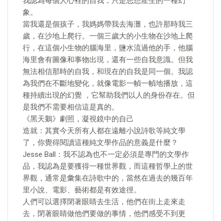
我認為每個人心裡的自我，只是思想產生的一種幻
象。
當我還是個孩子，我媽媽帶我去海灘，也許那時我三
歲，在沙地上爬行。一個三歲大的小生物在沙地上爬
行，在這個小生物的腦海里，鹽水流過他的手，他腦
海里會有圖像和事物出現，還有一些自我意識。但我
無法相信那時的自我，和現在的自我是同一個。我認
為我們在不斷地變化，就像電影一幀一幀地播放，這
種持續出現的幻覺 ，它幫助我們以人的身份存在。但
是我們不需要相信這是真的。
《黑天鵝》劇照，凝視鏡中的自己
造就：其實今天所有人都在遠離小說詩歌等純文學
了，你覺得閱讀這種純文學作品的意義是什麼？
Jesse Ball：我不認為也不一定必須是專門的文學作
品，我認為是要獲得一種世界觀，而這種哲學上的世
界觀，通常是彙集在詩歌中的，當然在過去的幾百年
里小說、電影、藝術都是有效途徑。
人們可以選擇閉著眼睛去生活，他們在街上走來走
去，閉著眼睛做他們要做的事情，他們感受不到更