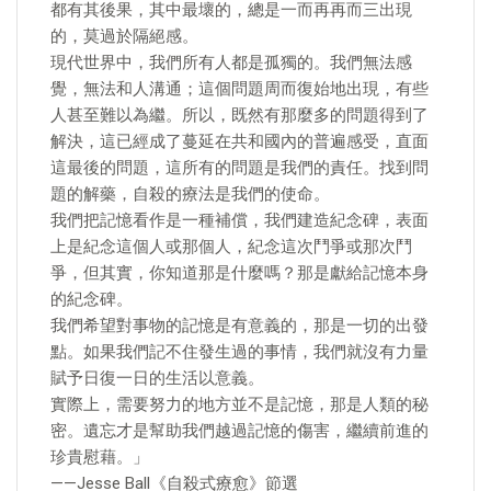
都有其後果，其中最壞的，總是一而再再而三出現
的，莫過於隔絕感。
現代世界中，我們所有人都是孤獨的。我們無法感
覺，無法和人溝通；這個問題周而復始地出現，有些
人甚至難以為繼。所以，既然有那麼多的問題得到了
解決，這已經成了蔓延在共和國內的普遍感受，直面
這最後的問題，這所有的問題是我們的責任。找到問
題的解藥，自殺的療法是我們的使命。
我們把記憶看作是一種補償，我們建造紀念碑，表面
上是紀念這個人或那個人，紀念這次鬥爭或那次鬥
爭，但其實，你知道那是什麼嗎？那是獻給記憶本身
的紀念碑。
我們希望對事物的記憶是有意義的，那是一切的出發
點。如果我們記不住發生過的事情，我們就沒有力量
賦予日復一日的生活以意義。
實際上，需要努力的地方並不是記憶，那是人類的秘
密。遺忘才是幫助我們越過記憶的傷害，繼續前進的
珍貴慰藉。」
——Jesse Ball《自殺式療愈》節選