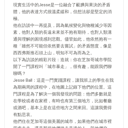
現實生活中的Jesse是一位融合了靦腆與果決的矛盾
體，他的表達方式很溫柔緩和，但想法卻是堅定的消
極。
他在訪談中一再提及，因為氣候變化與物種減少等因
素，他對人類的長遠未來並不抱有期待，也對人類溝
通與理解的困境感到悲觀。儘管如此，他依然抱有一
種「雖然不可能但依然要去嘗試」的矛盾態度，像是
西西弗斯推石頭上山，明知不可為而為之。
以下為訪談的精彩片段：造就：你在芝加哥城市學院
開了一門課程叫「城市暴走」，很有趣，能跟我們聊
聊嗎？
Jesse Ball：這是一門實踐課程，讓我班上的學生在我
為期兩周的課程中，在地圖上記錄下他們的位置。這
門課程是為了解決一個我發現的問題：他們多數就是
在學校或者在家裡，有時也有第三個地方，比如餐廳
或酒吧，基本上是在這些地方之間來回。這讓我覺得
有點悲哀。
他們住在芝加哥這個美麗的城市，如果他們在城市裡