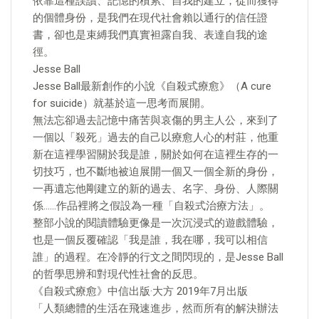
依靠這種誤讀、記憶的積累、自我的建立，從而獲得
的個體身份，是我們在現代社會賴以通行的信任證
書，卻也是束縛我們真實袒露自我、表達自我的途
徑。
Jesse Ball
Jesse Ball最新創作的小說《自殺式療愈》（A cure
for suicide）就基於這一思考而展開。
無法忘卻過去記憶中痛苦與哀傷的男主人公，來到了
一個以「殺死」過去的自己以療愈人心的村莊，他重
新在這裡學習關於我是誰，關於如何在這裡生存的一
切技巧，也不斷地被迫展開一個又一個全新的身份，
一再遺忘他剛建立的新的過去、名字、身份、人際關
係……作品裡將之假設為一種「自殺式治療方法」。
整部小說的閱讀體驗更像是一次沉浸式的遊戲體驗，
也是一個反覆確認「我是誰，我在哪，我可以相信
誰」的過程。在冷靜的行文之間閃現的，是Jesse Ball
的哲學思辨和對現代性社會的反思。
《自殺式療愈》中信出版·大方 2019年7月出版
「人類總體的生活在飛速進步，然而所有的解決辦法