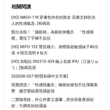
相關閱讀
(HD) NASH-118 穿膚色內衣的熟女 高雅文靜的夫
人的性感氣息…[有碼高
豁出去啦！「攝影師」為藝術伸魔爪 「性感辣
模」遭拉丁字褲不反抗
(HD) MIFD-132 聲音雖小、身體卻超敏感妹子AV出
道 ＃雨宮茂明＃短大
(HD) 加勒比 092313-439 極上名婦 RYU（江波りゅ
う）[無碼高清
520SSK-057 明理[有碼中文字幕]
視覺誘惑！「性感情趣衣」極致短裙包不住渾圓美
臀 鏤空蕾絲透視感超強
二寶隨母姓，外公外婆立遺囑，把全部家產留給
娃，引網友紛紛議論