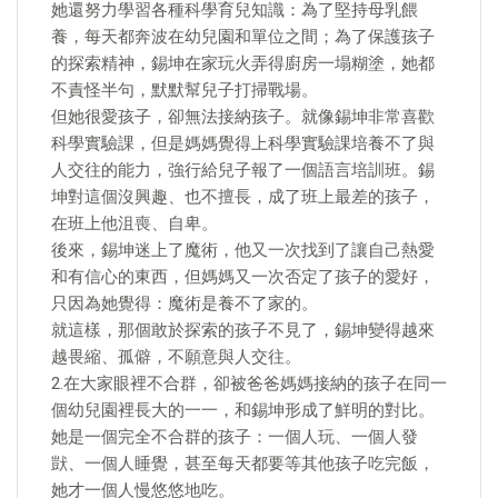
她還努力學習各種科學育兒知識：為了堅持母乳餵
養，每天都奔波在幼兒園和單位之間；為了保護孩子
的探索精神，錫坤在家玩火弄得廚房一塌糊塗，她都
不責怪半句，默默幫兒子打掃戰場。
但她很愛孩子，卻無法接納孩子。就像錫坤非常喜歡
科學實驗課，但是媽媽覺得上科學實驗課培養不了與
人交往的能力，強行給兒子報了一個語言培訓班。錫
坤對這個沒興趣、也不擅長，成了班上最差的孩子，
在班上他沮喪、自卑。
後來，錫坤迷上了魔術，他又一次找到了讓自己熱愛
和有信心的東西，但媽媽又一次否定了孩子的愛好，
只因為她覺得：魔術是養不了家的。
就這樣，那個敢於探索的孩子不見了，錫坤變得越來
越畏縮、孤僻，不願意與人交往。
2.在大家眼裡不合群，卻被爸爸媽媽接納的孩子在同一
個幼兒園裡長大的一一，和錫坤形成了鮮明的對比。
她是一個完全不合群的孩子：一個人玩、一個人發
獃、一個人睡覺，甚至每天都要等其他孩子吃完飯，
她才一個人慢悠悠地吃。