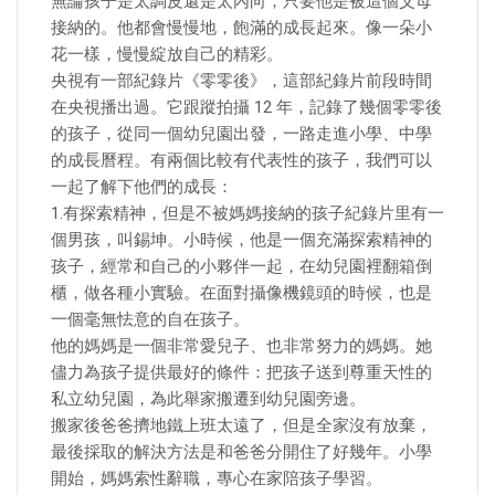
無論孩子是太調皮還是太內向，只要他是被這個父母
接納的。他都會慢慢地，飽滿的成長起來。像一朵小
花一樣，慢慢綻放自己的精彩。
央視有一部紀錄片《零零後》，這部紀錄片前段時間
在央視播出過。它跟蹤拍攝 12 年，記錄了幾個零零後
的孩子，從同一個幼兒園出發，一路走進小學、中學
的成長曆程。有兩個比較有代表性的孩子，我們可以
一起了解下他們的成長：
1.有探索精神，但是不被媽媽接納的孩子紀錄片里有一
個男孩，叫錫坤。小時候，他是一個充滿探索精神的
孩子，經常和自己的小夥伴一起，在幼兒園裡翻箱倒
櫃，做各種小實驗。在面對攝像機鏡頭的時候，也是
一個毫無怯意的自在孩子。
他的媽媽是一個非常愛兒子、也非常努力的媽媽。她
儘力為孩子提供最好的條件：把孩子送到尊重天性的
私立幼兒園，為此舉家搬遷到幼兒園旁邊。
搬家後爸爸擠地鐵上班太遠了，但是全家沒有放棄，
最後採取的解決方法是和爸爸分開住了好幾年。小學
開始，媽媽索性辭職，專心在家陪孩子學習。