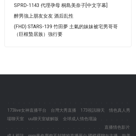
SPRD-1143 代理孕母 桐島美奈子[中文字幕]
醉男強上朋友女友 酒后乱性
(FHD) STARS-139 竹田夢 土氣的妹妹被宅男哥哥
（巨根蟄居族）強行要
.
.
.
.
.
.
.
.
.
.
.
.
.
.
.
.
.
.
.
.
.
.
.
.
173live女神直播平台
台灣大秀直播
173視訊聊天
情色真人秀
場聊天室
uu聊天室破解版
全球成人情色壇論
.
.
.
.
.
.
.
.
.
.
.
.
.
.
.
.
.
.
.
.
.
.
.
.
.
直播情色影片
成人視訊
mm夜色賣肉不封號的直播平台,國模裸聊女主播
歐美