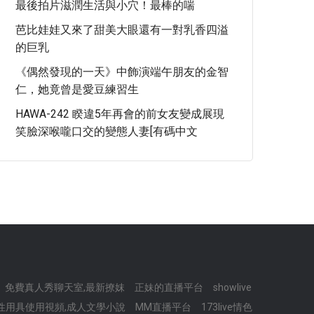
最後拍片滋潤生活與小穴！最棒的喘
芭比娃娃又來了甜美大眼還有一對乳香四溢
的巨乳
《偶然發現的一天》中飾演端午朋友的金智
仁，她竟曾是愛豆練習生
HAWA-242 睽違5年再會的前女友變成展現
笑臉深喉嚨口交的變態人妻[有碼中文
免費真人秀聊天室,最新撩妺
正妹的直播平台
showlive
性性用具使用視頻,成人文學小說
MM直播平台
173live情色