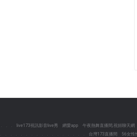
.
.
.
live173視訊影音live秀
網愛app
午夜熱舞直播間,視頻聊天網
.
.
.
.
.
.
.
.
.
.
.
.
.
.
.
.
.
台灣173直播間
56女