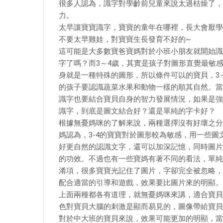
很多人認為，識字對學齡前兒童來說太過枯燥了，
力。
太早讓寶寶識字，寶寶的童年在哪裡，長大會厭學
不要太早雞娃，對寶寶生長發育不好的~
這可能是大多數寶爸寶媽對於小班小朋友就開始識
字了嗎？而3～4歲，其實是孩子對圖形直覺最敏
身就是一種特殊的圖形，所以條件可以的寶貝，3～
的孩子要認識蔬菜水果和動物一樣的順其自然。當
識字也要結合寶貝自身的智力發展情況，如果是強
識字，到底是圖文結合好？還是單純的字卡好？
根據無憂媽咪的了解來說，兩種選擇沒有好壞之分
媽認為，3-4的寶寶對於圖形較為敏感，用一些
好更自然的認識文字，還可以加深記憶，同時圖片
的功效。不過也有一些寶媽有著不同的看法，單純
淆項，很多寶寶光記住了圖片，字卻完全被忽略，
配合適當的引導和遊戲，效果要比圖片來的明顯。
上面兩種都各有道理，就無憂媽咪來講，適合寶貝
色對寶貝大腦的刺激是顯而易見的，圖像帶給寶貝
對於中大班的寶貝來說，效果可能更加的明顯，當