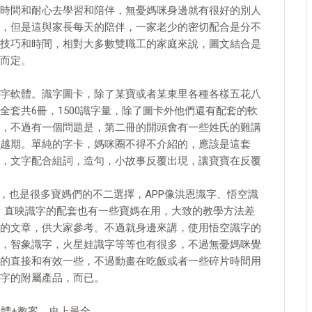
時間和耐心去學習和陪伴，無憂媽咪身邊就有很好的別人
，但是這與家長每天的陪伴，一家老少的密切配合是分不
技巧和時間，相對大多數雙職工的家庭來說，圖文結合是
而定。
字軟體。識字圖卡，除了某寶或者某東里各種各樣五花八
套共6冊，1500識字量，除了圖卡外他們還有配套的軟
，不過有一個問題是，第二冊的開頭會有一些姓氏的難講
越期。單純的字卡，媽咪圈不得不介紹的，應該是這套
，文字配合組詞，造句，小故事反覆出現，讓寶寶在反覆
，也是很多寶媽們的不二選擇，APP像洪恩識字、悟空識
字，直映識字的配套也有一些寶媽在用，大致的教學方法差
的文章，供大家參考。不過就身邊來講，使用悟空識字的
，智象識字，火星娃識字等等也有很多，不過無憂媽咪覺
的直接和有效一些，不過動畫在吃飯或者一些碎片時間用
字的附屬產品，而已。
習軟體+教案，史上最全。