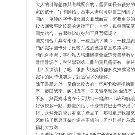
大人的引導想像與遊戲配合的，需要家長有很好的
家的孩子，字卡開始，基本大班就可以自主閱讀了
開的。單純的字卡相比圖文並茂而言，需要更多的
投入回報率比較高的選擇而已。具體，視每個家庭
圖文結合，有哪些比較好的工具選擇嗎？
圖文結合工具有兩種，一種是識字圖卡，一種是識
門的識字圖卡外，比較系統的應該是直映識字吧，全
體配合學習，某些私人培訓機構會拿這套書當教材
難懂難認字，對於學到第二冊的寶貝需要有一個跨
【四五快讀】了吧，很多大號論壇都多次推薦過的
識字的同時也加深了對這個字的理解。
除了書籍之外，當前比較火的一些APP軟體和動畫
字、麥田認字、叫叫識字、天天識字和2Kids識
不多，無憂媽咪會在今天貼出一篇詳細比較和解讀
好像較多一點。動畫的話，什麼寶寶巴士奇妙漢字
得，既然允許寶貝看電子產品了，那就還是軟體來
來給孩子磨磨耳朵也還是不錯的，但也只是作為識
福利大放送
1. 直映認字1500識字圖卡+PDF電子書+全套學