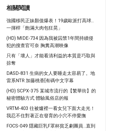
相關閱讀
強國移民正妹顏值爆表！19歲歐派打高球...
一揮桿「飽滿大肉包狂晃」
(HD) MIDE-734 因為我被囚禁1年間持續侵
犯的搜查官可奈 胸糞高潮映像
只有「壞人」才能看清利益的本質是巧取與
掠奪
DASD-831 生病的女人要睡走太容易了。地
雷系NTR 加藤桃香[有碼中文字幕
(HD) SCPX-375 某城市流行的【繁華街】的
秘密體驗方式 體驗風俗店的報
VRTM-403 往被爐裡一看女兒下面大走光！
我忍不住對著正在發育的小穴不停愛撫
FOCS-049 隱藏巨乳F罩杯貧乏劇團員…直到