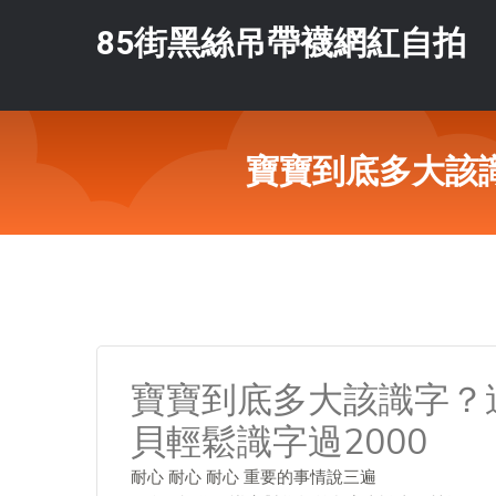
85街黑絲吊帶襪網紅自拍
寶寶到底多大該識
寶寶到底多大該識字？
貝輕鬆識字過2000
耐心 耐心 耐心 重要的事情說三遍