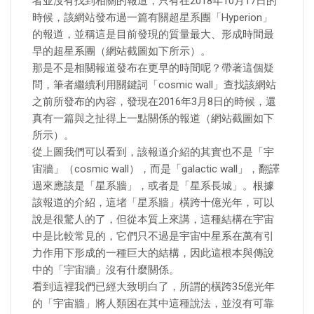
者並沒有找到相關的報道，只有在2018年10月17日的
時候，該網站發布過一篇有關超星系團「Hyperion」
的報道，並稱這是目前發現的質量最大、形成時間最
早的超星系團（網站截圖如下所示）。
那是不是相關報道發布在更早的時間呢？帶著這個疑
問，筆者繼續利用關鍵詞「cosmic wall」查找該網站
之前所發布的內容，發現在2016年3月8日的時候，還
真有一篇與之扯得上一點關係的報道（網站截圖如下
所示）。
從上圖我們可以看到，該報道介紹的其實也不是「宇
宙牆」（cosmic wall），而是「galactic wall」，翻譯
過來應該是「星系牆」，或者是「星系長城」。根據
該報道的介紹，這堵「星系牆」橫跨十億光年，可以
說是很驚人的了，但從本質上來講，這種結構在宇宙
中是比較常見的，它們只不過是宇宙中星系在萬有引
力作用下形成的一種巨大的結構，因此這根本與傳說
中的「宇宙牆」沒有什麼關係。
看到這裡我們已經大致明白了，所謂的橫跨35億光年
的「宇宙牆」將人類困在其中這種說法，並沒有可靠