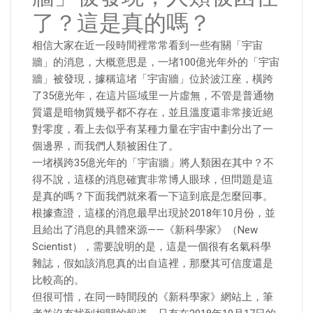
了？這是真的嗎？
相信大家在近一段時間裡常常看到一些有關「宇宙
牆」的消息，大概意思是，一堵100億光年外的「宇宙
牆」被發現，據稱這堵「宇宙牆」位於波江座，橫跨
了35億光年，在這片區域里一片虛無，不管是普通物
質還是暗物質幾乎都不存在，並且溫度還非常接近絕
對零度，看上去似乎有某種力量在宇宙中劃分出了一
個邊界，而我們人類被困住了。
一堵橫跨35億光年的「宇宙牆」將人類困在其中？不
得不說，這樣的消息確實非常博人眼球，但問題是這
是真的嗎？下面我們就來看一下這到底是怎麼回事。
根據查證，這樣的消息最早出現於2018年10月份，並
且給出了消息的具體來源——《新科學家》（New
Scientist），需要說明的是，這是一個很有名氣科學
雜誌，假如該消息真的出自這裡，那麼其可信度還是
比較高的。
但很可惜，在同一時間段的《新科學家》網站上，筆