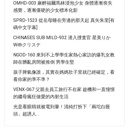
OMHD-003 麻醉福爾馬林浸泡少女 身體逐漸喪失
感覺，逐漸僵硬的少女標本化影
SPRD-1523 從岳母睡在旁邊的那天起 真矢朱里[有
碼中文字幕]
CHINASES SUB MILD-932 潜入捜査官 星美りか
Withクリステ
NGOD-160 來到不上學學生家熱心家訪的爆乳女教
師在髒亂房間被推倒 男學生堅
孩子脾氣像誰，其實在媽媽肚子里就已經確定，看
看你家的準不準？
VENX-067 父親去員工旅行不在家 趁機和一直憧憬
的繼母瘋狂做愛的內射生活
光是看眼睛就被電到暈！清純打扮下「兩坨白饅
頭」超誘人…