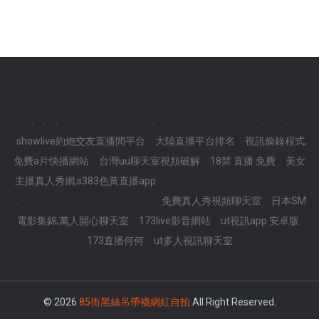
.
.
.
.
.
.
.
.
.
.
.
.
.
.
.
.
.
.
.
.
.
.
.
.
showlive約炮交友直播間平台
大陸直播平台排名
視訊偷錄程式,
免費a片快播網站
台灣uu聊天室視頻破解
18禁 直播 免費
美女
主播真人秀網,s383色黃直播app
.
.
.
.
.
.
.
.
.
.
.
.
.
.
.
.
.
.
.
.
.
.
.
.
免費真人秀視頻聊天室
日本SM
電影集錦,萬人開心聊天室
173live影音網站
ut視訊app 安卓版
173直播何何
ut多人視訊聊天室
© 2026
85街黑絲吊帶襪網紅自拍
All Right Reserved.