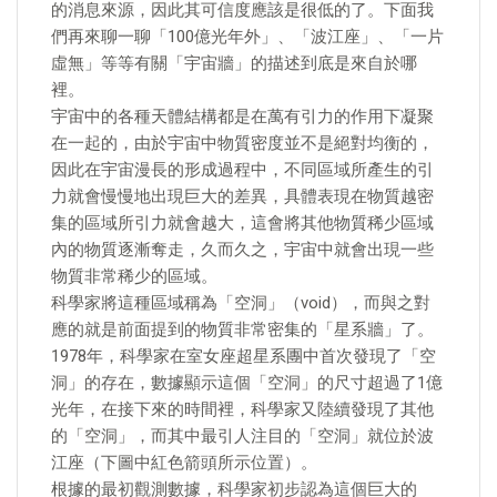
的消息來源，因此其可信度應該是很低的了。下面我
們再來聊一聊「100億光年外」、「波江座」、「一片
虛無」等等有關「宇宙牆」的描述到底是來自於哪
裡。
宇宙中的各種天體結構都是在萬有引力的作用下凝聚
在一起的，由於宇宙中物質密度並不是絕對均衡的，
因此在宇宙漫長的形成過程中，不同區域所產生的引
力就會慢慢地出現巨大的差異，具體表現在物質越密
集的區域所引力就會越大，這會將其他物質稀少區域
內的物質逐漸奪走，久而久之，宇宙中就會出現一些
物質非常稀少的區域。
科學家將這種區域稱為「空洞」（void），而與之對
應的就是前面提到的物質非常密集的「星系牆」了。
1978年，科學家在室女座超星系團中首次發現了「空
洞」的存在，數據顯示這個「空洞」的尺寸超過了1億
光年，在接下來的時間裡，科學家又陸續發現了其他
的「空洞」，而其中最引人注目的「空洞」就位於波
江座（下圖中紅色箭頭所示位置）。
根據的最初觀測數據，科學家初步認為這個巨大的