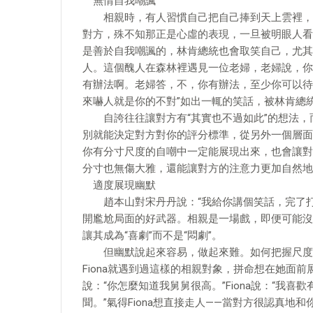
無情自我嘲諷
相親時，有人習慣自己把自己捧到天上雲裡，大
對方，殊不知那正是心虛的表現，一旦被明眼人看
是善於自我嘲諷的，林肯總統也會取笑自己，尤其
人。這個醜人在森林裡遇見一位老婦，老婦說，你
有辦法啊。老婦答，不，你有辦法，至少你可以待
來嚇人就是你的不對”如出一輒的笑話，被林肯總
自誇往往讓對方有“其實也不過如此”的想法，而
別就能決定對方對你的評分標準，從另外一個層面
你有分寸尺度的自嘲中一定能展現出來，也會讓對
分寸也無傷大雅，還能讓對方的注意力更加自然地
適度展現幽默
趙本山對宋丹丹說：“我給你講個笑話，完了打
開尷尬局面的好武器。相親是一場戲，即便可能沒
讓其成為“喜劇”而不是“悶劇”。
但幽默說起來容易，做起來難。如何把握尺度是
Fiona就遇到過這樣的相親對象，拼命想在她面前展
說：“你怎麼知道我舅舅很高。”Fiona說：“我
聞。”氣得Fiona想直接走人——當對方很認真