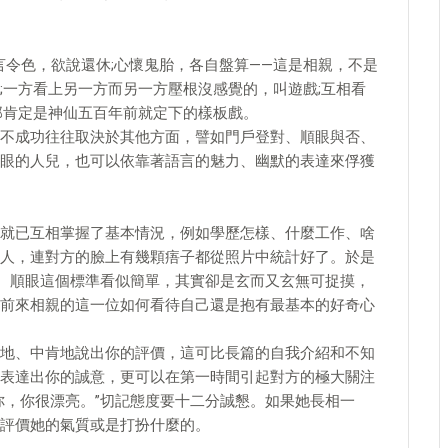
令色，欲說還休;心懷鬼胎，各自盤算——這是相親，不是
;一方看上另一方而另一方壓根沒感覺的，叫遊戲;互相看
那肯定是神仙五百年前就定下的樣板戲。
成功往往取決於其他方面，譬如門戶登對、順眼與否、
眼的人兒，也可以依靠著語言的魅力、幽默的表達來俘獲
已互相掌握了基本情況，例如學歷怎樣、什麼工作、啥
人，連對方的臉上有幾顆痦子都從照片中統計好了。於是
了。順眼這個標準看似簡單，其實卻是玄而又玄無可捉摸，
前來相親的這一位如何看待自己還是抱有最基本的好奇心
、中肯地說出你的評價，這可比長篇的自我介紹和不知
表達出你的誠意，更可以在第一時間引起對方的極大關注
你，你很漂亮。”切記態度要十二分誠懇。如果她長相一
評價她的氣質或是打扮什麼的。