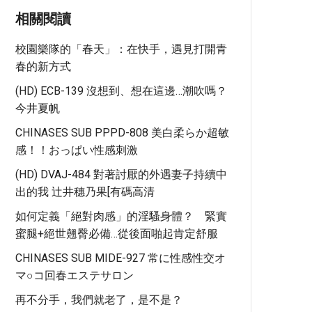
相關閱讀
校園樂隊的「春天」：在快手，遇見打開青
春的新方式
(HD) ECB-139 沒想到、想在這邊…潮吹嗎？
今井夏帆
CHINASES SUB PPPD-808 美白柔らか超敏
感！！おっぱい性感刺激
(HD) DVAJ-484 對著討厭的外遇妻子持續中
出的我 辻井穗乃果[有碼高清
如何定義「絕對肉感」的淫騷身體？ 緊實
蜜腿+絕世翹臀必備…從後面啪起肯定舒服
CHINASES SUB MIDE-927 常に性感性交オ
マ○コ回春エステサロン
再不分手，我們就老了，是不是？