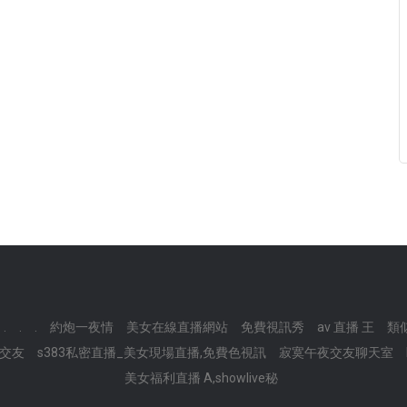
.
.
.
約炮一夜情
美女在線直播網站
免費視訊秀
av 直播 王
類似
 交友
s383私密直播_美女現場直播,免費色視訊
寂寞午夜交友聊天室
美女福利直播 A,showlive秘