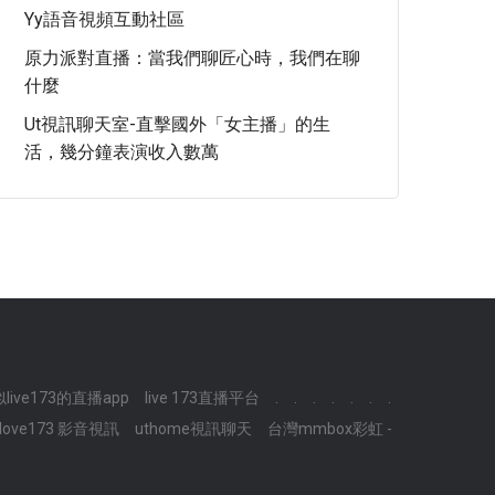
Yy語音視頻互動社區
原力派對直播：當我們聊匠心時，我們在聊
什麼
Ut視訊聊天室-直擊國外「女主播」的生
活，幾分鐘表演收入數萬
live173的直播app
live 173直播平台
.
.
.
.
.
.
.
love173 影音視訊
uthome視訊聊天
台灣mmbox彩虹 -