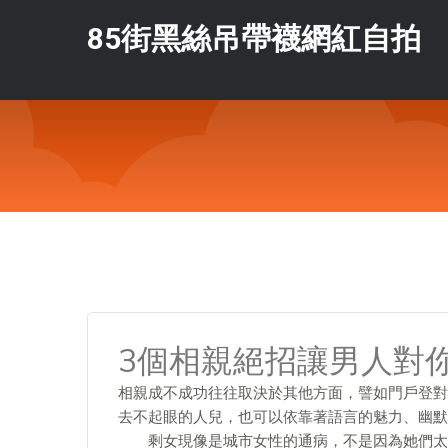
85街黑絲吊帶襪網紅自拍
3個相親絕招讓男人對
相親成不成功往往取決於其他方面，譬如門戶登對
去不起眼的人兒，也可以依靠著語言的魅力、幽默
剩女現像是城市女性的通病，不是因為她們太複