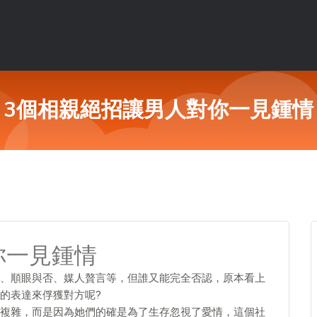
3個相親絕招讓男人對你一見鍾情
你一見鍾情
、順眼與否、媒人贅言等，但誰又能完全否認，原本看上
的表達來俘獲對方呢?
雜，而是因為她們的確是為了生存忽視了愛情，這個社