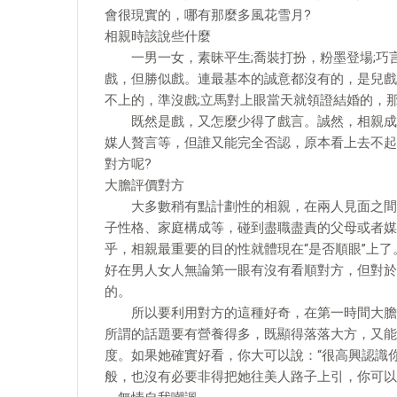
會很現實的，哪有那麼多風花雪月?
相親時該說些什麼
一男一女，素昧平生;喬裝打扮，粉墨登場;巧言
戲，但勝似戲。連最基本的誠意都沒有的，是兒戲
不上的，準沒戲;立馬對上眼當天就領證結婚的，
既然是戲，又怎麼少得了戲言。誠然，相親成不
媒人贅言等，但誰又能完全否認，原本看上去不起
對方呢?
大膽評價對方
大多數稍有點計劃性的相親，在兩人見面之間就
子性格、家庭構成等，碰到盡職盡責的父母或者媒
乎，相親最重要的目的性就體現在“是否順眼”上
好在男人女人無論第一眼有沒有看順對方，但對於
的。
所以要利用對方的這種好奇，在第一時間大膽地
所謂的話題要有營養得多，既顯得落落大方，又能
度。如果她確實好看，你大可以說：“很高興認識
般，也沒有必要非得把她往美人路子上引，你可以