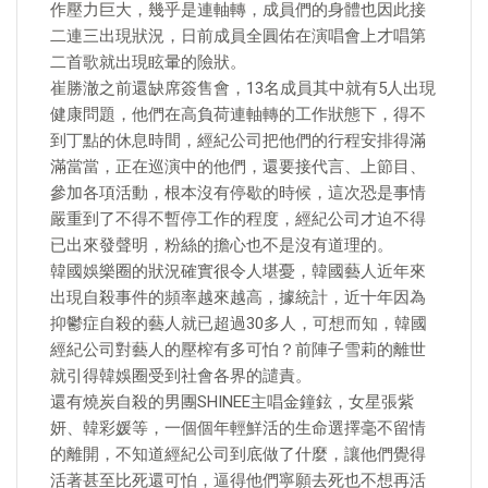
作壓力巨大，幾乎是連軸轉，成員們的身體也因此接
二連三出現狀況，日前成員全圓佑在演唱會上才唱第
二首歌就出現眩暈的險狀。
崔勝澈之前還缺席簽售會，13名成員其中就有5人出現
健康問題，他們在高負荷連軸轉的工作狀態下，得不
到丁點的休息時間，經紀公司把他們的行程安排得滿
滿當當，正在巡演中的他們，還要接代言、上節目、
參加各項活動，根本沒有停歇的時候，這次恐是事情
嚴重到了不得不暫停工作的程度，經紀公司才迫不得
已出來發聲明，粉絲的擔心也不是沒有道理的。
韓國娛樂圈的狀況確實很令人堪憂，韓國藝人近年來
出現自殺事件的頻率越來越高，據統計，近十年因為
抑鬱症自殺的藝人就已超過30多人，可想而知，韓國
經紀公司對藝人的壓榨有多可怕？前陣子雪莉的離世
就引得韓娛圈受到社會各界的譴責。
還有燒炭自殺的男團SHINEE主唱金鐘鉉，女星張紫
妍、韓彩媛等，一個個年輕鮮活的生命選擇毫不留情
的離開，不知道經紀公司到底做了什麼，讓他們覺得
活著甚至比死還可怕，逼得他們寧願去死也不想再活