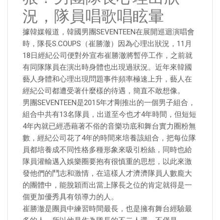
況，隊員唱歌唱眩暈
據韓媒報道，韓國男團SEVENTEEN在展開巡迴演唱會
時，隊長S.COUPS（崔勝澈）因為心理出狀況，11月
18日經紀公司便對外宣布崔勝澈將暫停工作，之前就
有同隊隊員在演出時身體也出現過狀況。近年來韓國
藝人身體和心理出現問題事件頻率極速上升，藝人在
經紀公司都遭受著什麼樣的待遇，簡直不敢想像。
男團SEVENTEEN是2015年才剛推出的一個男子組合，
組合中共有13名隊員，出道至今也才4年時間，但短短
4年內就已經憑藉著不俗的音樂功底和舞台實力圈粉無
數，經紀公司花了4年的時間來培養該組合，把每位隊
員都培養成不同性格多種形象來吸引粉絲，同時也給
隊員灌輸邁入娛樂圈要抱有很慎重的思想，以此來激
發他們的鬥志和激情，在這樣人才濟濟隊員人數龐大
的團體中，能脫穎而出當上隊長之位的肯定就得是一
個更加優秀具有領導力的人。
崔勝澈是團員中練習時間最長，也是擁有舞台經驗最