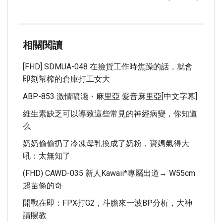
相關閱讀
[FHD] SDMUA-048 在撿貨工作時焦躁的話，就會
即刻幫榨的倉庫打工女大
ABP-853 激情噴濺・麻里亞 愛音麻里亞[中文字幕]
維生素缺乏可以導致這些常見的神經病變，你知道
么
奶奶偷偷扔了冷凍母乳換成了奶粉，寶媽氣得大
吼：太無知了
(FHD) CAWD-035 新人kawaii*專屬出道→ W55cm
超苗條的奇
開戰在即：FPX打G2，斗膽來一波BP分析，大神
請賜教