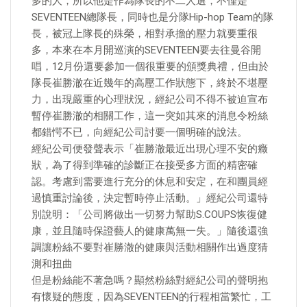
多的人，所以他是作為隊長的不二人選，不僅是
SEVENTEEN總隊長，同時也是分隊Hip-hop Team的隊
長，被冠上隊長的殊榮，相對承擔的壓力就要重很
多，本來在本月開巡演的SEVENTEEN要去往曼谷開
唱，12月份還要參加一個很重要的頒獎典禮，但由於
隊長崔勝澈在近幾年的高壓工作狀態下，終於不堪壓
力，出現嚴重的心理狀況，經紀公司不得不被迫宣布
暫停崔勝澈的相關工作，這一突如其來的消息令粉絲
都錯愕不已，向經紀公司討要一個明確的說法。
經紀公司便發聲表示「崔勝澈最近出現心理不安的癥
狀，為了得到準確的診斷正在接受多方面的精密確
認。考慮到需要進行充分的休息和安定，在和團員經
過慎重討論後，決定暫時停止活動。」經紀公司還特
別說明：「公司將做出一切努力幫助S.COUPS恢復健
康，並且隨時保證藝人的健康萬無一失。」隨後還強
調讓粉絲不要對崔勝澈的健康與活動相關作出過度猜
測和扭曲
但是粉絲能不著急嗎？顯然粉絲對經紀公司的聲明抱
有懷疑的態度，因為SEVENTEEN的行程相當繁忙，工